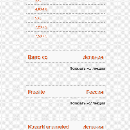
4,8X4,8
5X5
7,2X7,2
7,5X7,5
Barro co
Испания
Показать коллекции
Freelite
Россия
Показать коллекции
Kavarti enameled
Испания