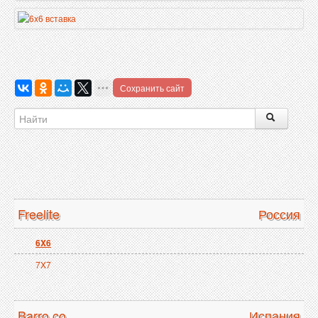
Сохранить сайт
Freelite
Россия
6X6
7X7
Barro co
Испания